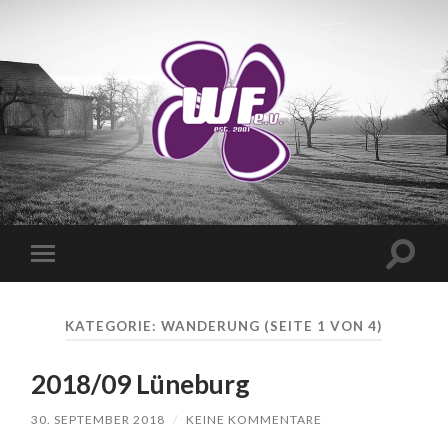
WANDERVEREIN
WUSCHIGER
FLIEDER
E.V.
Suchfe
Mobile-
ein-/a
Menü
ein-/ausblenden
KATEGORIE:
WANDERUNG
(SEITE 1 VON 4)
2018/09 Lüneburg
30. SEPTEMBER 2018
/
KEINE KOMMENTARE