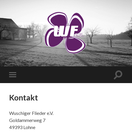
WANDERVEREIN
WUSCHIGER
FLIEDER
E.V.
Suchfe
Mobile-
ein-/a
Menü
ein-/ausblenden
Kontakt
Wuschiger Flieder e.V.
Goldammerweg 7
49393 Lohne