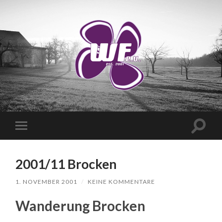
WANDERVEREIN
WUSCHIGER
FLIEDER
E.V.
Suchfe
Mobile-
ein-/a
Menü
ein-/ausblenden
2001/11 Brocken
1. NOVEMBER 2001
/
KEINE KOMMENTARE
Wanderung Brocken