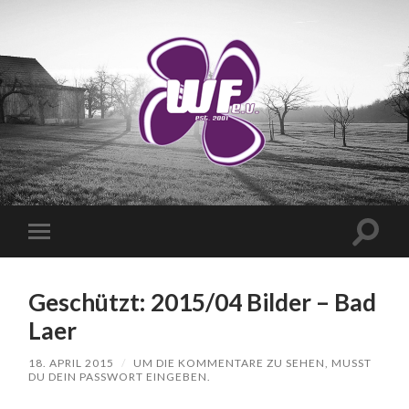
WANDERVEREIN
WUSCHIGER
FLIEDER
E.V.
Suchfe
Mobile-
ein-/a
Menü
ein-/ausblenden
Geschützt: 2015/04 Bilder – Bad
Laer
18. APRIL 2015
/
UM DIE KOMMENTARE ZU SEHEN, MUSST
DU DEIN PASSWORT EINGEBEN.