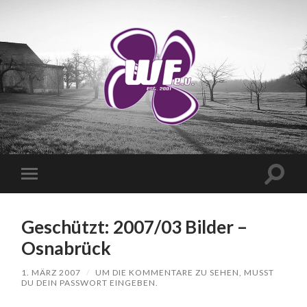
WANDERVEREIN
WUSCHIGER
FLIEDER
E.V.
Suchfe
Mobile-
ein-/a
Menü
ein-/ausblenden
Geschützt: 2007/03 Bilder –
Osnabrück
1. MÄRZ 2007
/
UM DIE KOMMENTARE ZU SEHEN, MUSST
DU DEIN PASSWORT EINGEBEN.