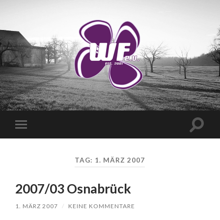
WANDERVEREIN
WUSCHIGER
FLIEDER
E.V.
Suchfe
Mobile-
ein-/a
Menü
ein-/ausblenden
TAG:
1. MÄRZ 2007
2007/03 Osnabrück
1. MÄRZ 2007
/
KEINE KOMMENTARE