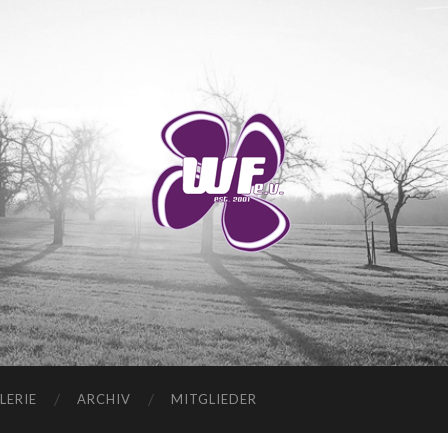
WANDERVEREIN
WUSCHIGER
FLIEDER
E.V.
LERIE
ARCHIV
MITGLIEDER