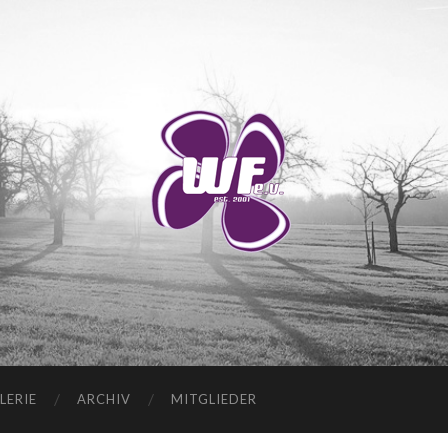
WANDERVEREIN
WUSCHIGER
FLIEDER
E.V.
LERIE
ARCHIV
MITGLIEDER