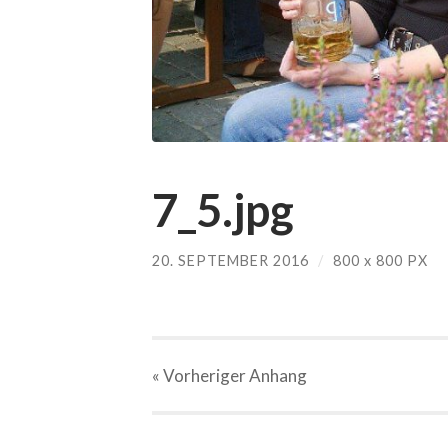
7_5.jpg
20. SEPTEMBER 2016
/
800
x
800 PX
« Vorheriger
Anhang