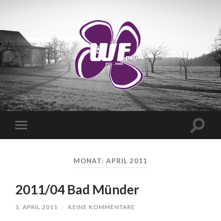
WANDERVEREIN
WUSCHIGER
FLIEDER
E.V.
Suchfe
Mobile-
ein-/a
Menü
ein-/ausblenden
MONAT:
APRIL 2011
2011/04 Bad Münder
1. APRIL 2011
/
KEINE KOMMENTARE