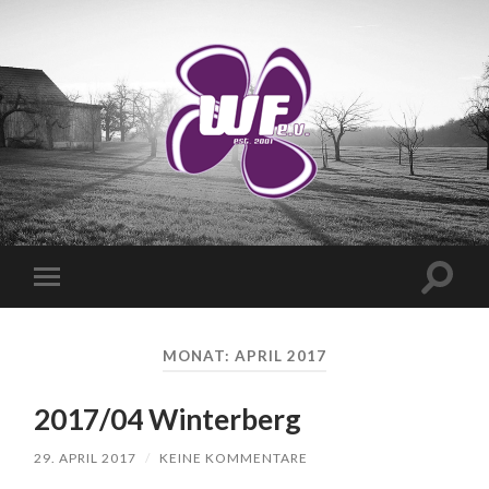
WANDERVEREIN
WUSCHIGER
FLIEDER
E.V.
Suchfe
Mobile-
ein-/a
Menü
ein-/ausblenden
MONAT:
APRIL 2017
2017/04 Winterberg
29. APRIL 2017
/
KEINE KOMMENTARE