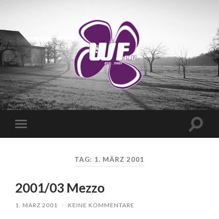
WANDERVEREIN
WUSCHIGER
FLIEDER
E.V.
Suchfe
Mobile-
ein-/a
Menü
ein-/ausblenden
TAG:
1. MÄRZ 2001
2001/03 Mezzo
1. MÄRZ 2001
/
KEINE KOMMENTARE